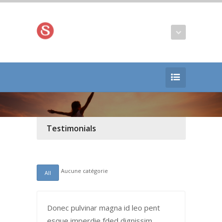
Testimonials
Aucune catégorie
All
Donec pulvinar magna id leo pent
esque imperdie fded dignissim