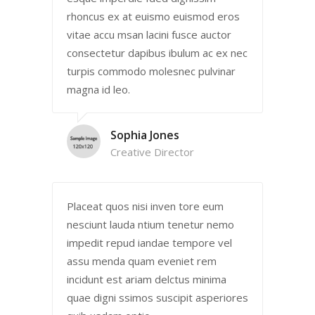
rhoncus ex at euismo euismod eros
vitae accu msan lacini fusce auctor
consectetur dapibus ibulum ac ex nec
turpis commodo molesnec pulvinar
magna id leo.
Sophia Jones
Creative Director
Placeat quos nisi inven tore eum
nesciunt lauda ntium tenetur nemo
impedit repud iandae tempore vel
assu menda quam eveniet rem
incidunt est ariam delctus minima
quae digni ssimos suscipit asperiores