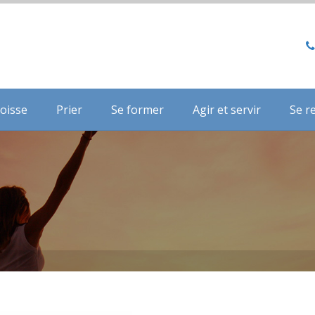
oisse
Prier
Se former
Agir et servir
Se r