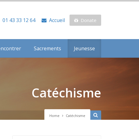
01 43 33 12 64
Accueil
Donate
encontrer
Sacrements
Jeunesse
Catéchisme
Home
Catéchisme