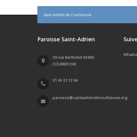
Saint-Adrien de Courbevoie
Paroisse Saint-Adrien
Suive
Whatsap
39 rue Berthelot 92400
COURBEVOIE
01 43 33 12 64
paroisse@saintadriendecourbevoie.org