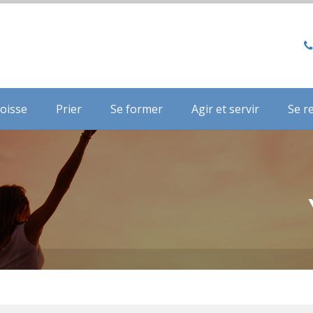
oisse
Prier
Se former
Agir et servir
Se r