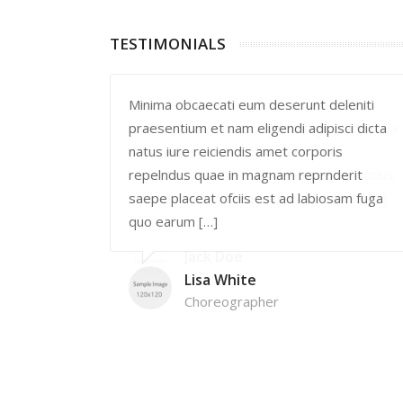
TESTIMONIALS
ctus laud
Minima obcaecati eum deserunt deleniti
fuga placeat ea
praesentium et nam eligendi adipisci dicta
optio
natus iure reiciendis amet corporis
 repell endus
repelndus quae in magnam reprnderit
m facilis […]
saepe placeat ofciis est ad labiosam fuga
quo earum […]
Lisa White
Choreographer