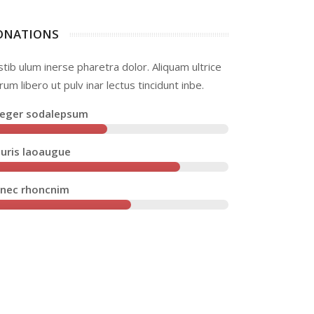
ONATIONS
tib ulum inerse pharetra dolor. Aliquam ultrice
rum libero ut pulv inar lectus tincidunt inbe.
teger sodalepsum
uris laoaugue
nec rhoncnim