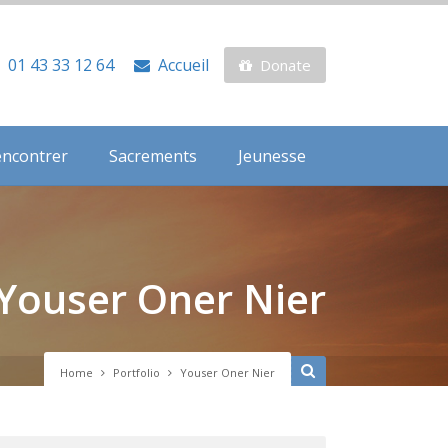
01 43 33 12 64
Accueil
Donate
encontrer
Sacrements
Jeunesse
Youser Oner Nier
Home
Portfolio
Youser Oner Nier