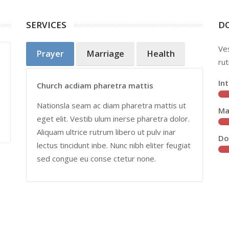
SERVICES
D
Ves
Prayer
Marriage
Health
Delectus illo dolor quas fugiat possimus
rut
reprehe nderit ab voluptates magni vel
In
Church acdiam pharetra mattis
quod eligendi quo soluta enim! Hic beatae
harum fugit ducimus iste tenetur porro velit
Nationsla seam ac diam pharetra mattis ut
Ma
consentur eius aliquid fuga […]
eget elit. Vestib ulum inerse pharetra dolor.
Aliquam ultrice rutrum libero ut pulv inar
Do
lectus tincidunt inbe. Nunc nibh eliter feugiat
Michael Doe
Fashion Designer
sed congue eu conse ctetur none.